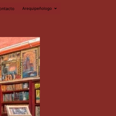
ontacto
Arequipeñologo