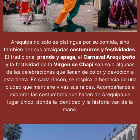
Arequipa no solo se distingue por su comida, sino
también por sus arraigadas
costumbres y festividades
.
El tradicional
prende y apaga
, el
Carnaval Arequipeño
y la festividad de la
Virgen de Chapi
son solo algunas
de las celebraciones que llenan de color y devoción a
esta tierra. En cada rincón, se respira la herencia de una
ciudad que mantiene vivas sus raíces. Acompáñanos a
explorar las costumbres que hacen de Arequipa un
lugar único, donde la identidad y la historia van de la
mano.