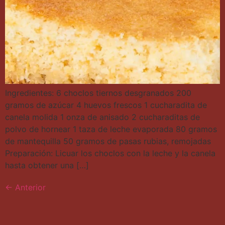
Ingredientes: 6 choclos tiernos desgranados 200
gramos de azúcar 4 huevos frescos 1 cucharadita de
canela molida 1 onza de anisado 2 cucharaditas de
polvo de hornear 1 taza de leche evaporada 80 gramos
de mantequilla 50 gramos de pasas rubias, remojadas
Preparación: Licuar los choclos con la leche y la canela
hasta obtener una […]
←
Anterior